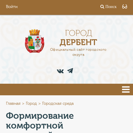
Войти
Поиск
ГОРОД
ГЛАВА
ГОРОД
ДЕРБЕНТ
АДМИНИСТРАЦИЯ
Официальный сайт городского
округа
ДЕЯТЕЛЬНОСТЬ
ДОКУМЕНТЫ
ВАКАНСИИ
ПРЕСС-ЦЕНТР
Главная
Город
Городская среда
Формирование
ТУРИСТАМ
комфортной