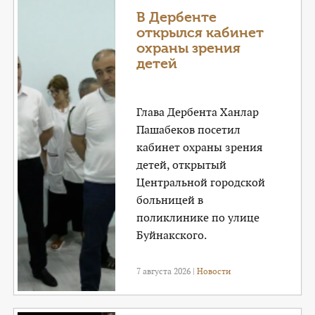
КОНТАКТЫ
В Дербенте
открылся кабинет
ТАРИФЫ
охраны зрения
детей
ГЕРОИ Z
КАТАЛОГ УСЛУГ
Глава Дербента Ханлар
Пашабеков посетил
СЛУЖБА ПО КОНТРАКТУ
кабинет охраны зрения
детей, открытый
Центральной городской
больницей в
поликлинике по улице
Буйнакского.
7 августа 2026 |
Новости