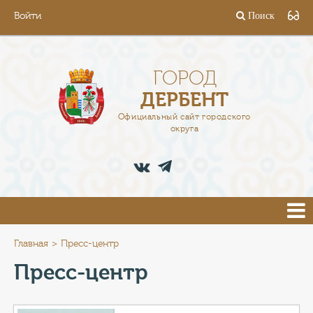
Войти
Поиск
ГОРОД
ГЛАВА
ГОРОД
ДЕРБЕНТ
АДМИНИСТРАЦИЯ
Официальный сайт городского
округа
ДЕЯТЕЛЬНОСТЬ
ДОКУМЕНТЫ
ВАКАНСИИ
ПРЕСС-ЦЕНТР
Главная
Пресс-центр
Пресс-центр
ТУРИСТАМ