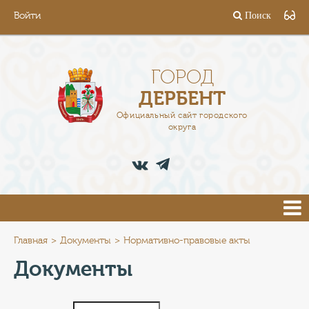
Войти
Поиск
ГОРОД
ГЛАВА
ГОРОД
ДЕРБЕНТ
АДМИНИСТРАЦИЯ
Официальный сайт городского
округа
ДЕЯТЕЛЬНОСТЬ
ДОКУМЕНТЫ
ВАКАНСИИ
ПРЕСС-ЦЕНТР
Главная
Документы
Нормативно-правовые акты
Документы
ТУРИСТАМ