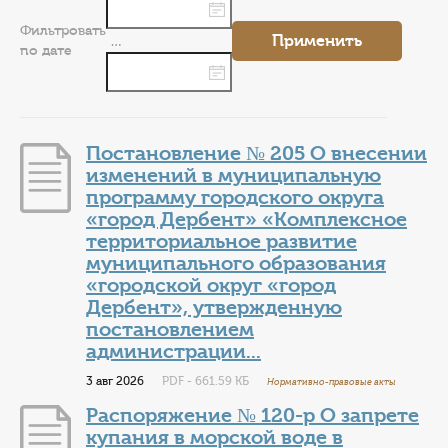
КОНТАКТЫ
Фильтровать
Применить
…
ТАРИФЫ
по дате
ГЕРОИ Z
Постановление № 205 О внесении
КАТАЛОГ УСЛУГ
изменений в муниципальную
программу городского округа
СЛУЖБА ПО КОНТРАКТУ
«город Дербент» «Комплексное
территориальное развитие
муниципального образования
«городской округ «город
Дербент», утвержденную
постановлением
администрации...
3 авг 2026
PDF - 661.59 КБ
Нормативно-правовые акты
Распоряжение № 120-р О запрете
купания в морской воде в