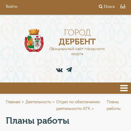
Войти
Поиск
ГОРОД
ГЛАВА
ГОРОД
ДЕРБЕНТ
АДМИНИСТРАЦИЯ
Официальный сайт городского
округа
ДЕЯТЕЛЬНОСТЬ
ДОКУМЕНТЫ
ВАКАНСИИ
ПРЕСС-ЦЕНТР
Главная
Деятельность
Отдел по обеспечению
Планы
деятельности АТК
работы
ТУРИСТАМ
Планы работы