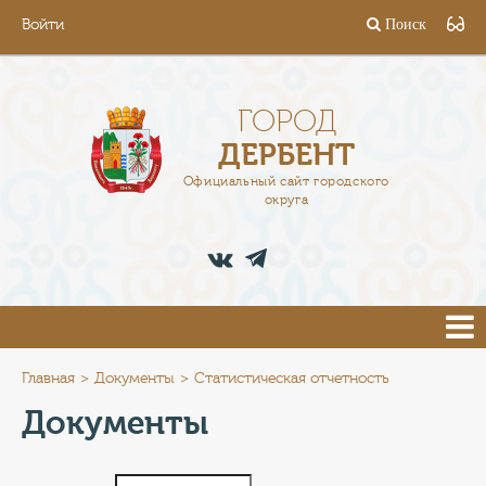
Войти
Поиск
ГОРОД
ГЛАВА
ГОРОД
ДЕРБЕНТ
АДМИНИСТРАЦИЯ
Официальный сайт городского
округа
ДЕЯТЕЛЬНОСТЬ
ДОКУМЕНТЫ
ВАКАНСИИ
ПРЕСС-ЦЕНТР
Главная
Документы
Статистическая отчетность
Документы
ТУРИСТАМ