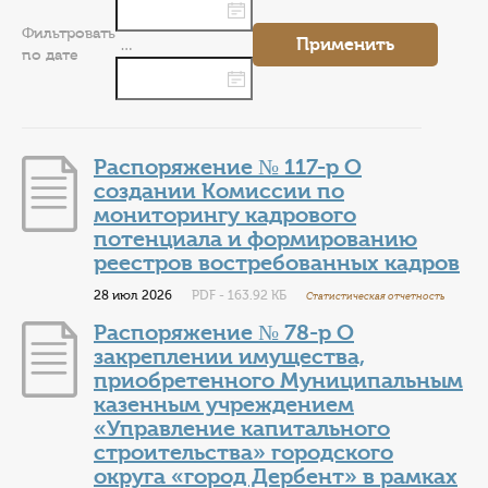
КОНТАКТЫ
Фильтровать
Применить
…
ТАРИФЫ
по дате
ГЕРОИ Z
Распоряжение № 117-р О
КАТАЛОГ УСЛУГ
создании Комиссии по
мониторингу кадрового
СЛУЖБА ПО КОНТРАКТУ
потенциала и формированию
реестров востребованных кадров
28 июл 2026
PDF - 163.92 КБ
Статистическая отчетность
Распоряжение № 78-р О
закреплении имущества,
приобретенного Муниципальным
казенным учреждением
«Управление капитального
строительства» городского
округа «город Дербент» в рамках