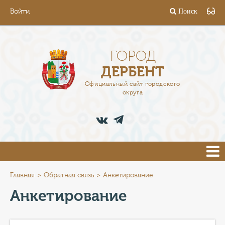
Войти
Поиск
ГОРОД
ГЛАВА
ГОРОД
ДЕРБЕНТ
АДМИНИСТРАЦИЯ
Официальный сайт городского
округа
ДЕЯТЕЛЬНОСТЬ
ДОКУМЕНТЫ
ВАКАНСИИ
ПРЕСС-ЦЕНТР
Главная
Обратная связь
Анкетирование
Анкетирование
ТУРИСТАМ