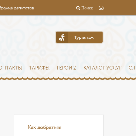
брание депутатов
Поиск
Туристам
ОНТАКТЫ
ТАРИФЫ
ГЕРОИ Z
КАТАЛОГ УСЛУГ
СЛ
Как добраться