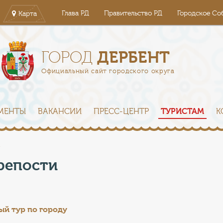
Глава РД
Правительство РД
Городское Со
Карта
ДЕРБЕНТ
ГОРОД
Официальный сайт городского округа
МЕНТЫ
ВАКАНСИИ
ПРЕСС-ЦЕНТР
ТУРИСТАМ
К
репости
ый тур по г
ороду